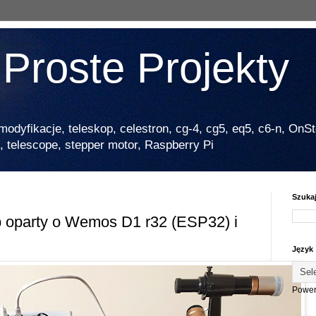
te Projekty
yfikacje, teleskop, celestron, cg-4, cg5, eq5, c6-n, OnSt
 telescope, stepper motor, Raspberry Pi
Szuka
p oparty o Wemos D1 r32 (ESP32) i
Język
Power