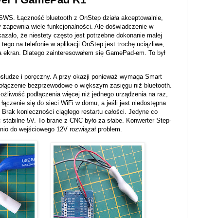
WS. Łączność bluetooth z OnStep działa akceptowalnie,
y zapewnia wiele funkcjonalności. Ale doświadczenie w
zało, że niestety często jest potrzebne dokonanie małej
 tego na telefonie w aplikacji OnStep jest trochę uciążliwe,
na ekran. Dlatego zainteresowałem się GamePad-em. To był
łudze i poręczny. A przy okazji ponieważ wymaga Smart
ołączenie bezprzewodowe o większym zasięgu niż bluetooth.
żliwość podłączenia więcej niż jednego urządzenia na raz,
czenie się do sieci WiFi w domu, a jeśli jest niedostępna
 Brak konieczności ciągłego restartu całości. Jedyne co
 stabilne 5V. To brane z CNC było za słabe. Konwerter Step-
io do wejściowego 12V rozwiązał problem.