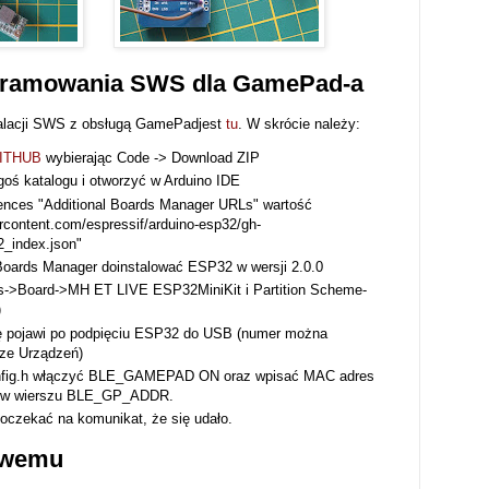
ogramowania SWS dla GamePad-a
talacji SWS z obsługą GamePadjest
tu
. W skrócie należy:
ITHUB
wybierając Code -> Download ZIP
oś katalogu i otworzyć w Arduino IDE
ences "Additional Boards Manager URLs" wartość
ercontent.com/espressif/arduino-esp32/gh-
_index.json"
oards Manager doinstalować ESP32 w wersji 2.0.0
s->Board->MH ET LIVE ESP32MiniKit i Partition Scheme-
)
ię pojawi po podpięciu ESP32 do USB (numer można
ze Urządzeń)
onfig.h włączyć BLE_GAMEPAD ON oraz wpisać MAC adres
 w wierszu BLE_GP_ADDR.
poczekać na komunikat, że się udało.
owemu