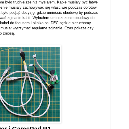
m było trudniejsze niż myślałem. Kable musiały być łatwe
ześnie musiały zachowywać się właściwie podczas obrotów
 było podjąć decyzję, gdzie umieścić obudowę by podczas
ować zginanie kabli. Wybrałem umieszczenie obudowy do
kabel do focusera i silnika osi DEC będzie nieruchomy.
 musiał wytrzymać regularne zginanie. Czas pokaże czy
 to zniosą.
er i GamePad R1