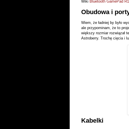
Wiki
Bluetooth GamePad R1
Obudowa i port
Wiem, że ładniej by było w
ale przypominam, że to proj
większy rozmiar rozwiązał t
Astroberry. Trochę cięcia i 
Kabelki