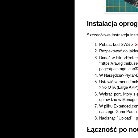
Instalacja opr
Szczegółowa instrukcja ins
Pobrać kod SWS z
G
Rozpakować do jakieg
Dodać w File->Prefer
"https://raw.githubus
pages/package_esp32
W Narzędzia>Płyta>B
Ustawić w menu Tool
>No OTA (Large APP
Wybrać port, który s
sprawdzić w Menager
W pliku Extended.c
naszego GamePad-a
Nacisnąć "Upload" i 
Łączność po n