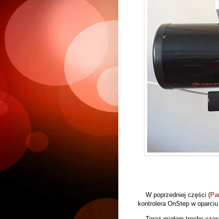
W poprzedniej części (
Par
kontrolera OnStep w oparci
Teraz miałem trochę czasu 