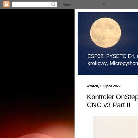
Pros
ESP32, FYSETC E4, mod
krokowy, Micropython,
wtorek, 19 lipca 2022
Kontroler OnSte
CNC v3 Part II