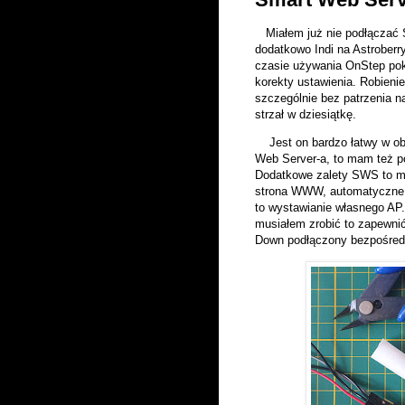
Miałem już nie podłączać S
dodatkowo Indi na Astroberr
czasie używania OnStep poka
korekty ustawienia. Robienie
szczególnie bez patrzenia 
strzał w dziesiątkę.
Jest on bardzo łatwy w obs
Web Server-a, to mam też p
Dodatkowe zalety SWS to mo
strona WWW, automatyczne łą
to wystawianie własnego AP.
musiałem zrobić to zapewnić
Down podłączony bezpośredn