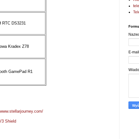
tel
Tel
ł RTC DS3231
Formu
Nazw
owa Kradex Z78
E-mai
Wiad
tooth GamePad R1
//www.stellarjourney.com/
3 Shield