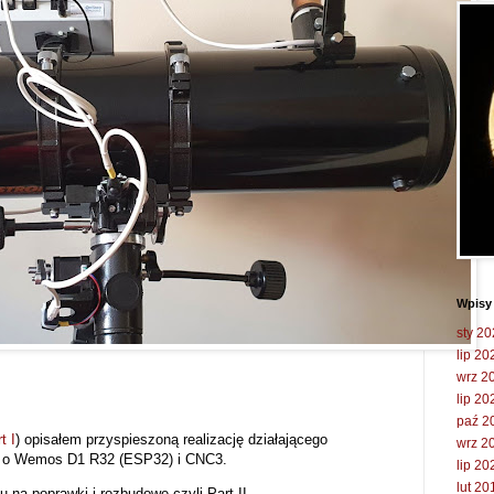
Wpisy
sty 2
lip 20
wrz 2
lip 20
paź 2
t I
) opisałem przyspieszoną realizację działającego
wrz 2
u o
Wemos D1 R32 (ESP32) i CNC3.
lip 20
lut 20
na poprawki i rozbudowę czyli Part II.