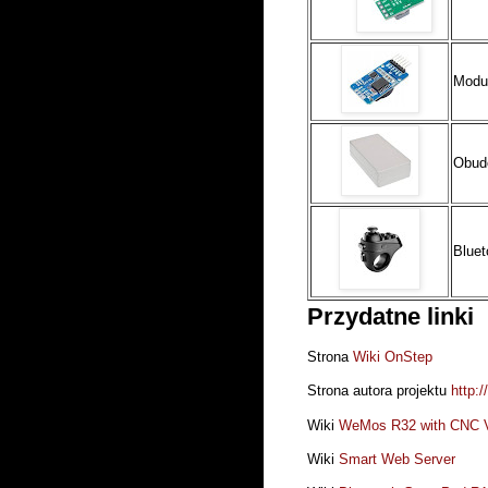
Modu
Obud
Blue
Przydatne linki
Strona
Wiki OnStep
Strona autora projektu
http:
Wiki
WeMos R32 with CNC V
Wiki
Smart Web Server