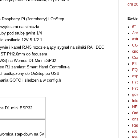
gru 2
Etykie
Raspberry Pi (Astroberry) i OnStep
wyjściami na silniczki
6"
Ar
by pod śrubę gwint 1/4
ast
ie zasilania 12V 5.1/2.1
CG
wie i kabel RJ45 rozdzielający sygnał na silniki RA i DEC
cnc
 JST PH2.0mm do focusera
Cra
SWS) na Wemos D1 Mini ESP32
E4
 R1 zamiast Smart Hand Controller-a
EQ
Indi podłączony do OnStep po USB
es
ania GOTO i śledzenia w config.h
FY
FY
got
Int
NE
s D1 mini ESP32
On
ons
Ras
rc6
wornica step-down na 5V
Rit