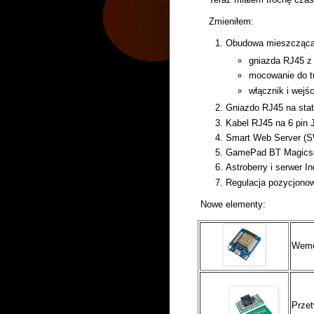
Zmieniłem:
Obudowa mieszcząca 
gniazda RJ45 z 
mocowanie do tu
włącznik i wejśc
Gniazdo RJ45 na staty
Kabel RJ45 na 6 pin
Smart Web Server (
GamePad BT Magicsee
Astroberry i serwer 
Regulacja pozycjonow
Nowe elementy:
Wemo
Przet