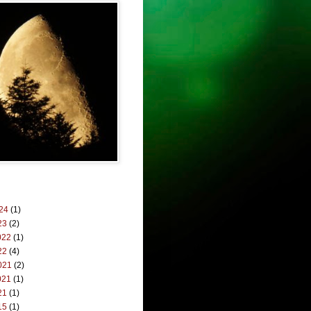
024
(1)
23
(2)
022
(1)
22
(4)
021
(2)
021
(1)
21
(1)
15
(1)