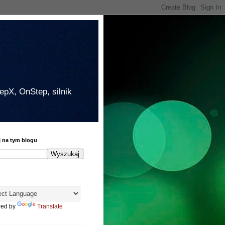
epX, OnStep, silnik
j na tym blogu
ed by
Translate