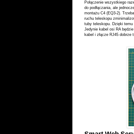
Połączenie wszystkiego raze
do podłączania, ale jednoc
montażu C4 (EQ3-2). Trzeba
ruchu teleskopu zminimaliz
tuby teleskopu. Dzięki temu 
Jedynie kabel osi RA będzie
kabel i złącze RJ45 dobrze
Smart Web Serv